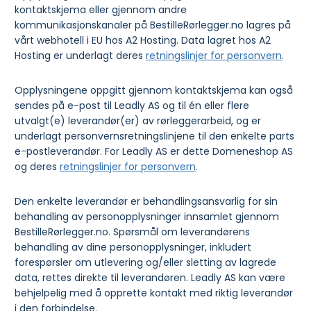
kontaktskjema eller gjennom andre
kommunikasjonskanaler på BestilleRørlegger.no lagres på
vårt webhotell i EU hos A2 Hosting. Data lagret hos A2
Hosting er underlagt deres
retningslinjer for personvern
.
Opplysningene oppgitt gjennom kontaktskjema kan også
sendes på e-post til Leadly AS og til én eller flere
utvalgt(e) leverandør(er) av rørleggerarbeid, og er
underlagt personvernsretningslinjene til den enkelte parts
e-postleverandør. For Leadly AS er dette Domeneshop AS
og deres
retningslinjer for personvern
.
Den enkelte leverandør er behandlingsansvarlig for sin
behandling av personopplysninger innsamlet gjennom
BestilleRørlegger.no. Spørsmål om leverandørens
behandling av dine personopplysninger, inkludert
forespørsler om utlevering og/eller sletting av lagrede
data, rettes direkte til leverandøren. Leadly AS kan være
behjelpelig med å opprette kontakt med riktig leverandør
i den forbindelse.