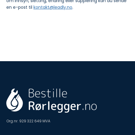
om innsyn, sletting, endring eller supplering kan du sende
en e-post til
kontakt@leadly.no
.
Org.nr. 929 322 649 MVA