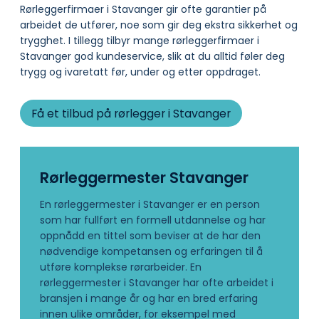
Rørleggerfirmaer i Stavanger gir ofte garantier på
arbeidet de utfører, noe som gir deg ekstra sikkerhet og
trygghet. I tillegg tilbyr mange rørleggerfirmaer i
Stavanger god kundeservice, slik at du alltid føler deg
trygg og ivaretatt før, under og etter oppdraget.
Få et tilbud på rørlegger i Stavanger
Rørleggermester Stavanger
En rørleggermester i Stavanger er en person
som har fullført en formell utdannelse og har
oppnådd en tittel som beviser at de har den
nødvendige kompetansen og erfaringen til å
utføre komplekse rørarbeider. En
rørleggermester i Stavanger har ofte arbeidet i
bransjen i mange år og har en bred erfaring
innen ulike områder, for eksempel med