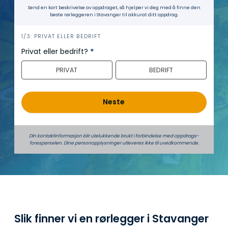
Send en kort beskrivelse av oppdraget, så hjelper vi deg med å finne den
beste rørleggeren i Stavanger til akkurat ditt oppdrag.
h
1/3: PRIVAT ELLER BEDRIFT
e
Privat eller bedrift?
*
r
PRIVAT
BEDRIFT
o
Neste
Din kontaktinformasjon blir utelukkende brukt i forbindelse med oppdrags­
forespørselen. Dine person­­opplysninger utleveres ikke til uvedkommende.
Slik finner vi en rørlegger i Stavanger