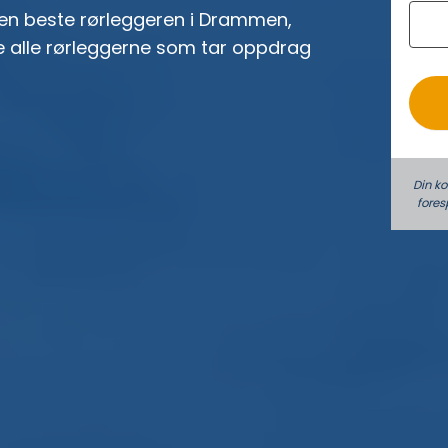
den beste rørleggeren i Drammen,
o
ne alle rørleggerne som tar oppdrag
Din k
fores