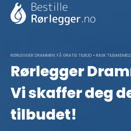
Skip
to
content
RØRLEGGER DRAMMEN: FÅ GRATIS TILBUD • RASK TILBAKEMEL
Rørlegger Dra
Vi skaffer deg d
tilbudet!