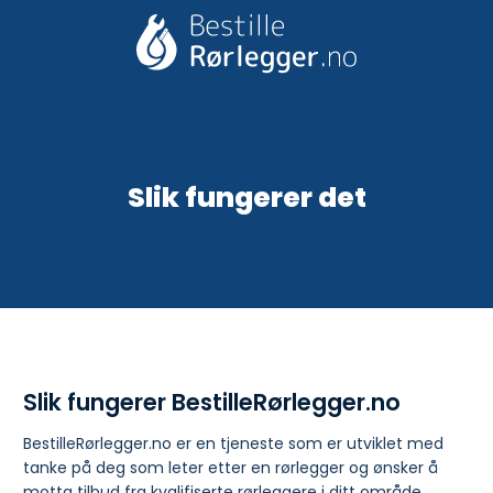
Skip
to
content
Slik fungerer det
Slik fungerer BestilleRørlegger.no
BestilleRørlegger.no er en tjeneste som er utviklet med
tanke på deg som leter etter en rørlegger og ønsker å
motta tilbud fra kvalifiserte rørleggere i ditt område.