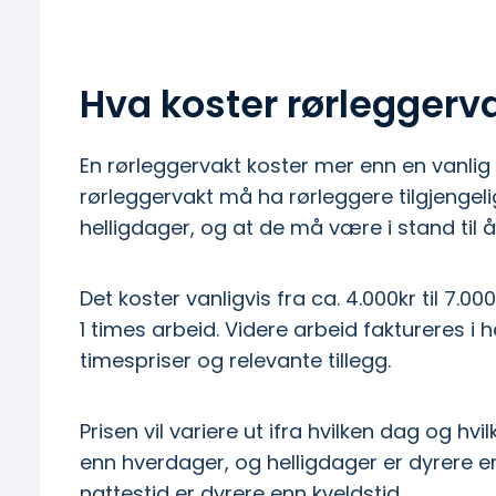
Hva koster rørleggerva
En rørleggervakt koster mer enn en vanli
rørleggervakt må ha rørleggere tilgjengelig
helligdager, og at de må være i stand til å 
Det koster vanligvis fra ca. 4.000kr til 7.000
1 times arbeid. Videre arbeid faktureres i 
timespriser og relevante tillegg.
Prisen vil variere ut ifra hvilken dag og hvi
enn hverdager, og helligdager er dyrere en
nattestid er dyrere enn kveldstid.