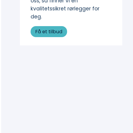
oss, så finner vi en
kvalitetssikret rørlegger for
deg.
Få et tilbud