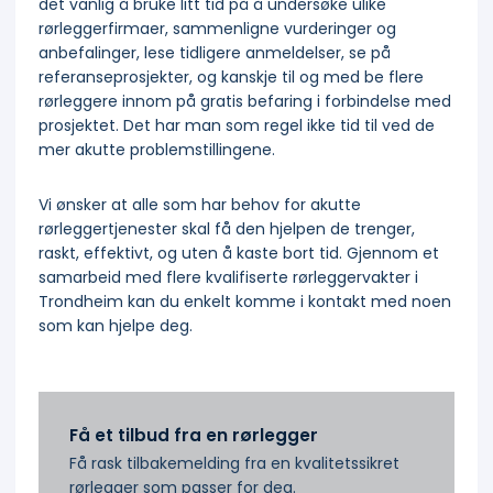
det vanlig å bruke litt tid på å undersøke ulike
rørleggerfirmaer, sammenligne vurderinger og
anbefalinger, lese tidligere anmeldelser, se på
referanseprosjekter, og kanskje til og med be flere
rørleggere innom på gratis befaring i forbindelse med
prosjektet. Det har man som regel ikke tid til ved de
mer akutte problemstillingene.
Vi ønsker at alle som har behov for akutte
rørleggertjenester skal få den hjelpen de trenger,
raskt, effektivt, og uten å kaste bort tid. Gjennom et
samarbeid med flere kvalifiserte rørleggervakter i
Trondheim kan du enkelt komme i kontakt med noen
som kan hjelpe deg.
Få et tilbud fra en rørlegger
Få rask tilbakemelding fra en kvalitetssikret
rørlegger som passer for deg.