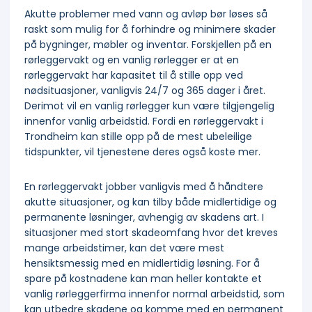
Akutte problemer med vann og avløp bør løses så
raskt som mulig for å forhindre og minimere skader
på bygninger, møbler og inventar. Forskjellen på en
rørleggervakt og en vanlig rørlegger er at en
rørleggervakt har kapasitet til å stille opp ved
nødsituasjoner, vanligvis 24/7 og 365 dager i året.
Derimot vil en vanlig rørlegger kun være tilgjengelig
innenfor vanlig arbeidstid. Fordi en rørleggervakt i
Trondheim kan stille opp på de mest ubeleilige
tidspunkter, vil tjenestene deres også koste mer.
En rørleggervakt jobber vanligvis med å håndtere
akutte situasjoner, og kan tilby både midlertidige og
permanente løsninger, avhengig av skadens art. I
situasjoner med stort skadeomfang hvor det kreves
mange arbeidstimer, kan det være mest
hensiktsmessig med en midlertidig løsning. For å
spare på kostnadene kan man heller kontakte et
vanlig rørleggerfirma innenfor normal arbeidstid, som
kan utbedre skadene og komme med en permanent