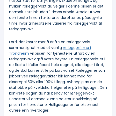
tidspunktet for uttrykningen, skadeomfanget, og
hvilken rørleggervakt du velger. I denne prisen er det
normalt sett inkludert 1 times arbeid. Arbeid utover
den første timen faktureres deretter pr. påbegynte
time, hvor timesatsene varierer fra rørleggervakt til
rørleggervakt.
Fordi det koster mer å drifte en rørleggervakt
sammenlignet med et vanlig
rørleggerfirma i
Trondheim
vil prisen for tjenestene utført av en
rørleggervakt også være høyere. En rørleggervakt er i
de fleste tilfeller åpent hele døgnet, alle dager i året,
og de skal kunne stille på kort varsel. Rørleggerne som
jobber ved rørleggervakter blir lønnet med for
eksempel 50% eller 100% tillegg, avhengig av om de
skal jobbe på kveldstid, helger eller på helligdager. Den
konkrete dagen du har behov for rørleggervakt-
tjenester vil dermed kunne ha stor innvirkning på
prisen for tjenestene. Helligdager er for eksempel
dyrere enn hverdager.