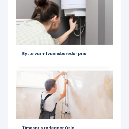
Bytte varmtvanns­bereder pris
Timespris rørlegger Oslo