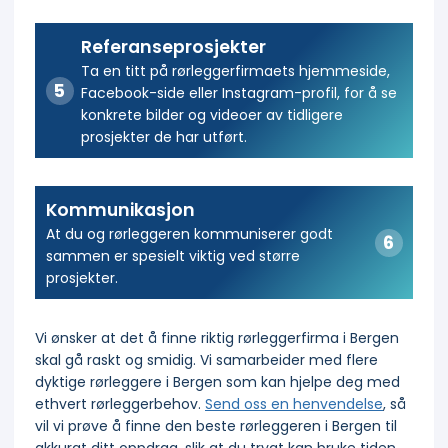
Referanseprosjekter
Ta en titt på rørleggerfirmaets hjemmeside,
Facebook-side eller Instagram-profil, for å se
konkrete bilder og videoer av tidligere
prosjekter de har utført.
Kommunikasjon
At du og rørleggeren kommuniserer godt
sammen er spesielt viktig ved større
prosjekter.
Vi ønsker at det å finne riktig rørleggerfirma i Bergen
skal gå raskt og smidig. Vi samarbeider med flere
dyktige rørleggere i Bergen som kan hjelpe deg med
ethvert rørleggerbehov.
Send oss en henvendelse
, så
vil vi prøve å finne den beste rørleggeren i Bergen til